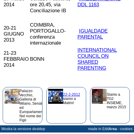
2014
ore 20,45, via
DDL 1163
Conciliazione IB
COIMBRA,
20-21
PORTOGALLO-
IGUALDADE
GIUGNO
conferenza
PARENTAL
2013
internazionale
INTERNATIONAL
21-23
COUNCIL ON
FEBBRAIO
BONN
SHARED
2014
PARENTING
Palazzo
22-2-2012
Siamo a
Vecchio,
siamo a
TG2
Galleria di
Matrix!
INSIEME,
Milano, Senato
marzo 2015
ed
Europarlamento
Nel nome dei
Figli
Mostra la versione desktop
made in Edit
Area
-
cookies